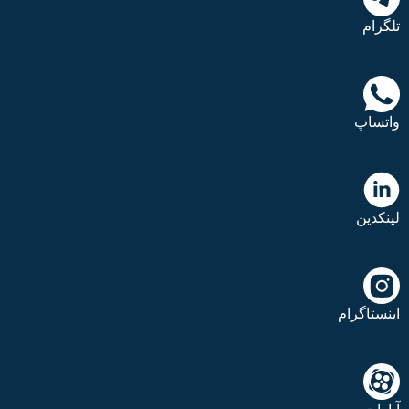
تلگرام
واتساپ
لینکدین
اینستاگرام