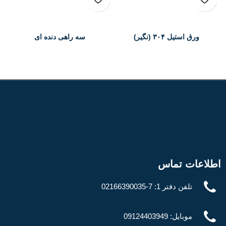
ورق استیل ۳۰۴ (نگیر)
سه راهی دنده ای
Threaded Tee
stainless steel sheet 304
اطلاعات تماس
تلفن دفتر 1: 7-02166390035
موبایل: 09124403949