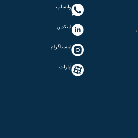
واتساپ
لینکدین
اینستاگرام
آپارات