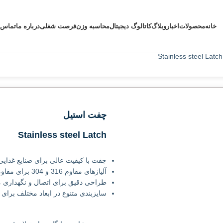
خانه
محصولات
اخبار
وبلاگ
کاتالوگ دیجیتال
محاسبه وزن
فرصت شغلی
درباره ما
تماس ب
چفت استیل
Stainless steel Latch
چفت با کیفیت عالی برای صنایع غذایی
آلیاژهای مقاوم 316 و 304 برای مقاومت بی‌نظیر در برابر فشار
طراحی دقیق برای اتصال و نگهداری 
سایزبندی متنوع در ابعاد مختلف برای ت