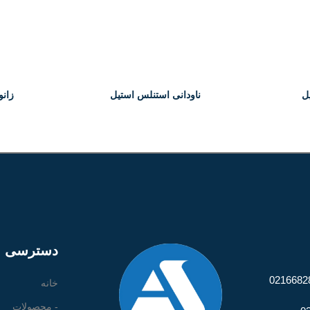
ل
ناودانی استنلس استیل
زانو 
 90
M
دسترسی س
خانه
- محصولات