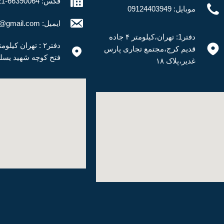
فکس: 66390064-021
موبایل: 09124403949
ایمیل: alborzsteel@gmail.com
دفتر1: تهران،کیلومتر ۴ جاده
قدیم کرج،مجتمع تجاری پارس
فتح کوچه شهید یسلیان
غدیر،پلاک ۱۸