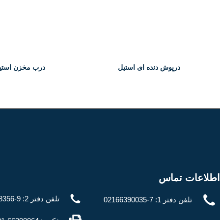
درپوش دنده ای استیل
درب مخزن استی
anhole Yape
Pluge
اطلاعات تماس
تلفن دفتر 2: 9-02166828356
تلفن دفتر 1: 7-02166390035