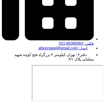
فکس: 66390064-021
ایمیل: alborzsteel@gmail.com
دفتر۲ : تهران کیلومتر ۴ بزرگراه فتح کوچه شهید
یسلیانی پلاک ۴/۱