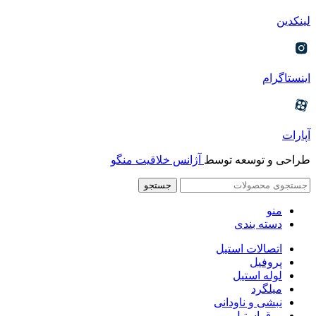
لینکدین
اینستاگرام
آپارات
طراحی و توسعه توسط
آژانس خلاقیت منگو
جستجو
منو
دسته بندی
اتصالات استیل
پروفیل
لوله استیل
میلگرد
نبشی و ناودانی
ورق استیل