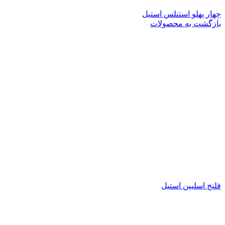
چهار پهلو استنلس استیل
بازگشت به محصولات
فلنج اسلیپن استیل