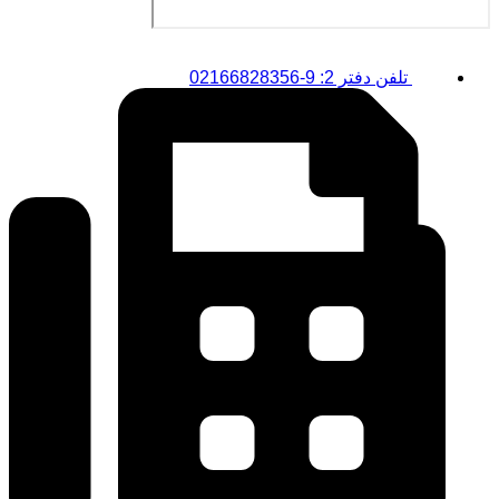
تلفن دفتر 2: 9-02166828356