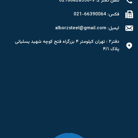
تلفن دفتر 2: 9-02166828356
فکس: 66390064-021
ایمیل: alborzsteel@gmail.com
دفتر۲ : تهران کیلومتر ۴ بزرگراه فتح کوچه شهید یسلیانی
پلاک ۴/۱