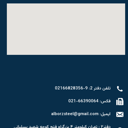
تلفن دفتر 2: 9-02166828356
فکس: 66390064-021
ایمیل: alborzsteel@gmail.com
دفتر۲ : تهران کیلومتر ۴ بزرگراه فتح کوچه شهید یسلیانی